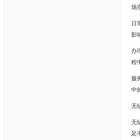
场
日
影
办
程
服
中
无
无
足