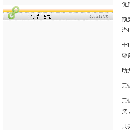
优
额
流
全
融
助
无
无
贷
只