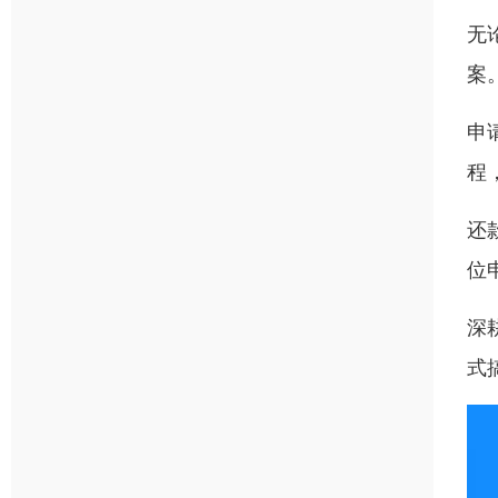
无
案
申
程
还
位
深
式