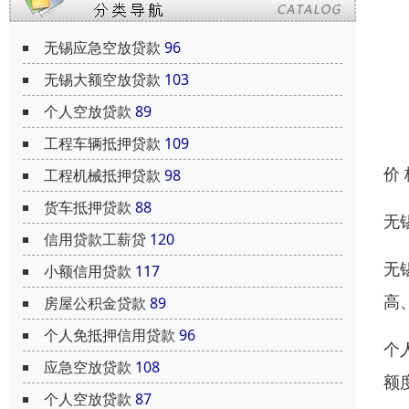
无锡应急空放贷款
96
无锡大额空放贷款
103
个人空放贷款
89
工程车辆抵押贷款
109
价
工程机械抵押贷款
98
货车抵押贷款
88
无
信用贷款工薪贷
120
无
小额信用贷款
117
高
房屋公积金贷款
89
个人免抵押信用贷款
96
个
应急空放贷款
108
额
个人空放贷款
87