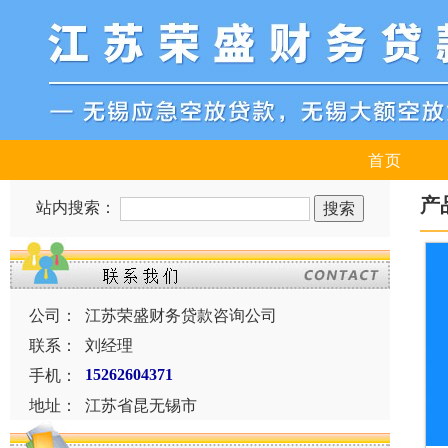
首页
产
站内搜索：
公司：
江苏荣盛财务贷款咨询公司
联系：
刘经理
手机：
15262604371
地址：
江苏省昆无锡市