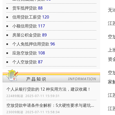
货车抵押贷款
88
无
信用贷款工薪贷
120
江
小额信用贷款
117
房屋公积金贷款
89
空
个人免抵押信用贷款
96
上
应急空放贷款
108
资
个人空放贷款
87
空
家
个人从银行贷款的 12 种实用方法，建议收藏！
江
22489阅读 2025-07-11 15:59:31
空放贷款申请条件全解析：5大硬性要求与避坑指南
江
23009阅读 2025-07-11 15:58:34