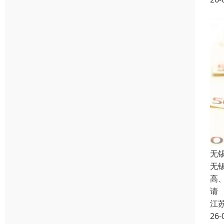
无
无
高
请
江
26-