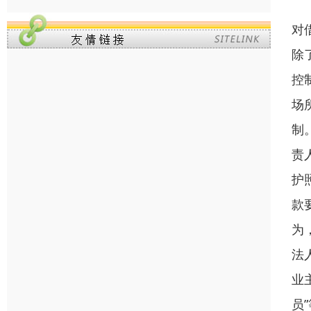
对
除
控
场
制
责
护
款
为
法
业
员