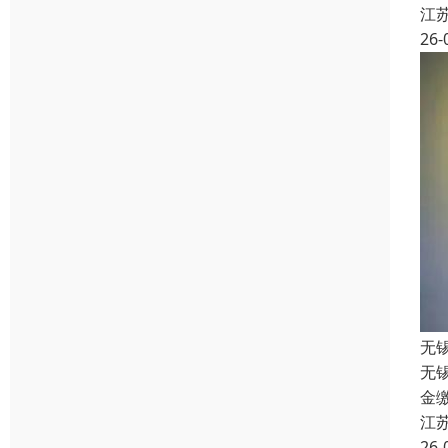
江
26-
无
无
金
江
26-