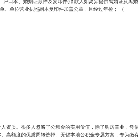
证、户口本、婚姻证原件及复印件(借款人如离异提供离婚证及离
资单、单位营业执照副本复印件加盖公章，且经过年检； （
个人资质。很多人忽略了公积金的实用价值，除了购房置业，凭
本、高额度的优质周转选择。无锡本地公积金专属方案，专为缴