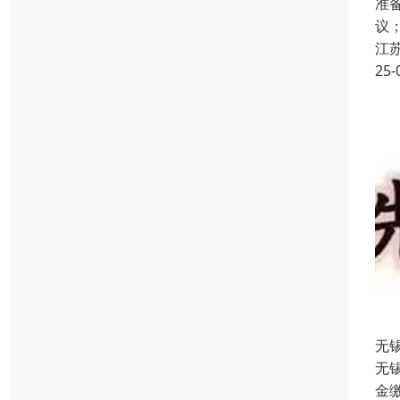
准
议
江
25-
无
无
金