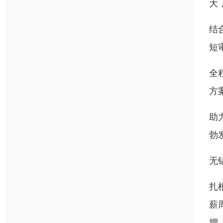
大
结
短
全
方
助
勃
无
扎
薪
押