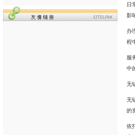
日
影
办
程
服
中
无
无
的
依