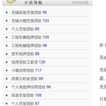
无锡应急空放贷款
96
无锡大额空放贷款
103
个人空放贷款
89
工程车辆抵押贷款
109
价
工程机械抵押贷款
98
货车抵押贷款
88
无
信用贷款工薪贷
120
无
小额信用贷款
117
题
房屋公积金贷款
89
无
个人免抵押信用贷款
96
应急空放贷款
108
只
个人空放贷款
87